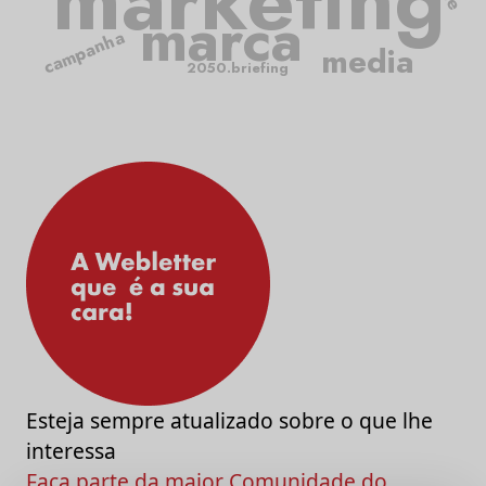
marketing
marca
campanha
media
2050.briefing
Esteja sempre atualizado sobre o que lhe
interessa
Faça parte da maior Comunidade do