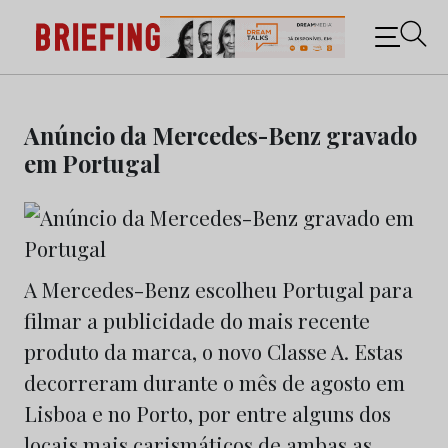
Briefing: Todas as notícias sobre os negócios do
Marketing e da Publicidade
Skip
to
Anúncio da Mercedes-Benz gravado
content
em Portugal
A Mercedes-Benz escolheu Portugal para
filmar a publicidade do mais recente
produto da marca, o novo Classe A. Estas
decorreram durante o mês de agosto em
Lisboa e no Porto, por entre alguns dos
locais mais carismáticos de ambas as