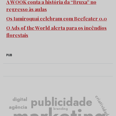
A WOOK conta a história da “Bruxa” no
regresso às aulas
Os Jamiroquai celebram com Beefeater 0.0
O Ads of the World alerta para os incêndios
florestais
PUB
publicidade
criatividade
digital
agência
branding