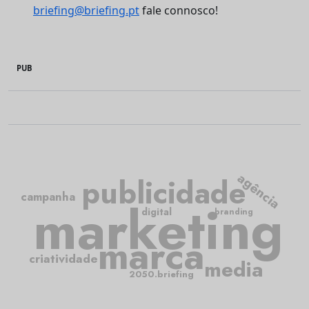
briefing@briefing.pt
fale connosco!
PUB
agência
publicidade
campanha
marketing
digital
branding
marca
criatividade
media
2050.briefing