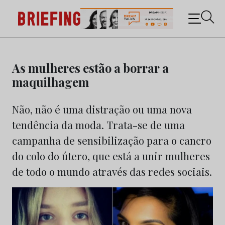
Briefing: Todas as notícias sobre os negócios do
Marketing e da Publicidade
Skip
to
As mulheres estão a borrar a
content
maquilhagem
Não, não é uma distração ou uma nova
tendência da moda. Trata-se de uma
campanha de sensibilização para o cancro
do colo do útero, que está a unir mulheres
de todo o mundo através das redes sociais.