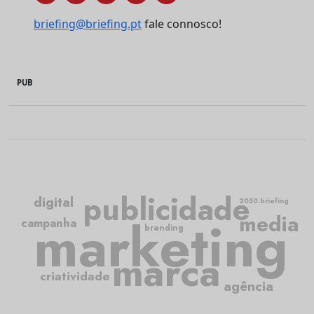
briefing@briefing.pt
fale connosco!
PUB
publicidade
digital
2050.briefing
media
marketing
campanha
branding
marca
criatividade
agência