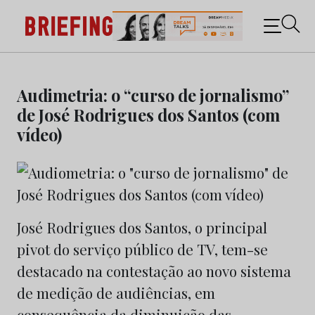
Briefing: Todas as notícias sobre os negócios do
Marketing e da Publicidade
Skip
to
Audimetria: o “curso de jornalismo”
content
de José Rodrigues dos Santos (com
vídeo)
José Rodrigues dos Santos, o principal
pivot do serviço público de TV, tem-se
destacado na contestação ao novo sistema
de medição de audiências, em
consequência da diminuição das