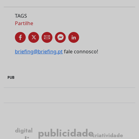
TAGS
Partilhe
briefing@briefing.pt
fale connosco!
PUB
publicidade
digital
criatividade