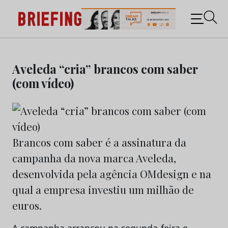
Briefing: Todas as notícias sobre os negócios do
Marketing e da Publicidade
Skip
to
Aveleda “cria” brancos com saber
content
(com vídeo)
Brancos com saber é a assinatura da
campanha da nova marca Aveleda,
desenvolvida pela agência OMdesign e na
qual a empresa investiu um milhão de
euros.
A campanha arrancou na segunda-feira e