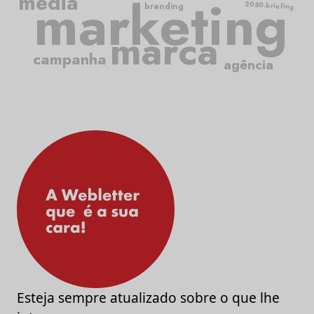
media
marketing
2050.briefing
branding
marca
campanha
agência
Esteja sempre atualizado sobre o que lhe