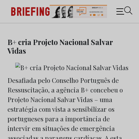
Briefing: Todas as notícias sobre os negócios do
Marketing e da Publicidade
Skip
to
B+ cria Projeto Nacional Salvar
content
Vidas
Desafiada pelo Conselho Português de
Ressuscitação, a agência B+ concebeu o
Projeto Nacional Salvar Vidas – uma
estratégia com vista a sensibilizar os
portugueses para a importância de
intervir em situações de emergência
associadas a paragens cardíacas. A esta