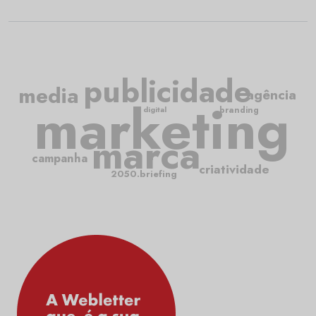
publicidade
media
agência
marketing
branding
digital
marca
campanha
criatividade
2050.briefing