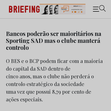
Briefing: Todas as notícias sobre os negócios do
Marketing e da Publicidade
Skip
to
Bancos poderão ser maioritários na
content
Sporting SAD mas o clube manterá
controlo
O BES e o BCP podem ficar com a maioria
do capital da SAD dentro de
cinco anos, mas o clube não perderá o
controlo estratégico da sociedade
uma vez que possui 8,79 por cento de
ações especiais.