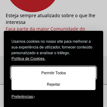
Esteja sempre atualizado sobre o que lhe
interessa
Faça parte da maior Comunidade do
Marketing e da Criatividade
Usamos cookies no nosso site para melhorar a
sua experiência de utilizador, fornecer conteúdo
personalizado e analisar o tráfego.
Política de Cookies.
Permitir Todos
Rejeitar
Considerações Legais
© 2026 Briefing |
O Nosso Estatuto
Preferências
|
Política de Cookies
|
Política de privacidade