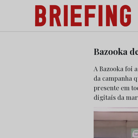
Briefing: Todas as notícias sobre os negóci
Skip
to
Bazooka de
content
A Bazooka foi a
da campanha qu
presente em to
digitais da mar