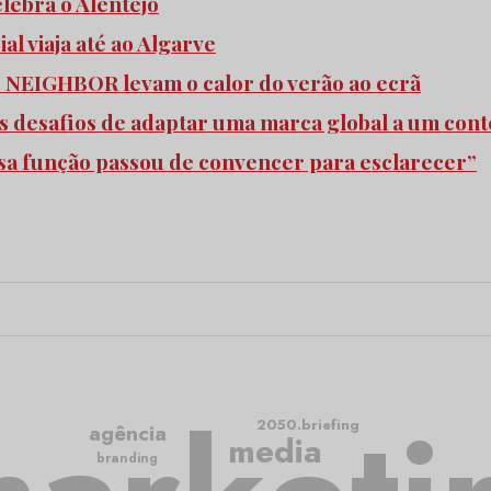
elebra o Alentejo
l viaja até ao Algarve
e NEIGHBOR levam o calor do verão ao ecrã
s desafios de adaptar uma marca global a um cont
ssa função passou de convencer para esclarecer”
2050.briefing
agência
media
branding