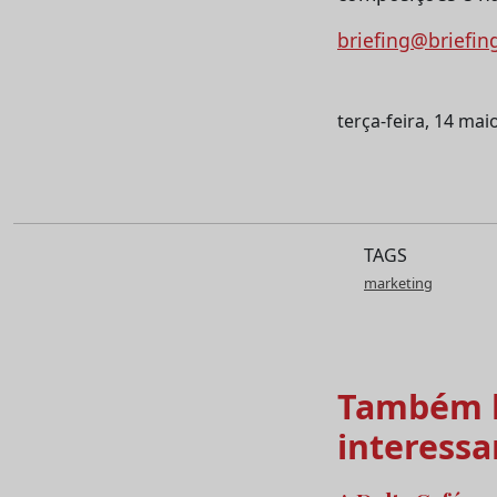
briefing@briefin
terça-feira, 14 mai
TAGS
marketing
Também l
interessa