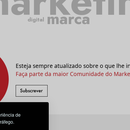
arketi
marca
digital
Esteja sempre atualizado sobre o que lhe i
Faça parte da maior Comunidade do Market
riência de
tráfego.