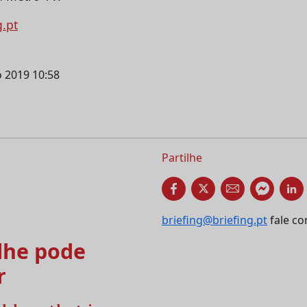
g.pt
o 2019 10:58
Partilhe
briefing@briefing.pt
fale co
he pode
r