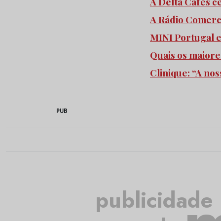
A Delta Cafés c
A Rádio Comercia
MINI Portugal 
Quais os maiore
Clinique: “A no
PUB
publicidade