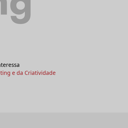
ng
nteressa
ing e da Criatividade