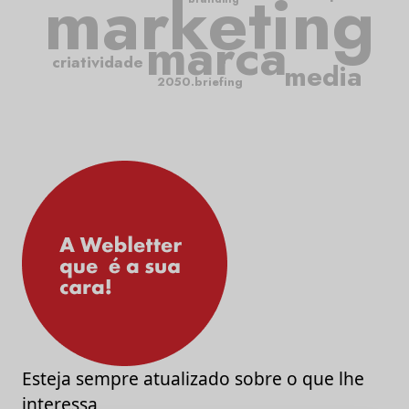
marketing
marca
criatividade
media
2050.briefing
Esteja sempre atualizado sobre o que lhe
interessa