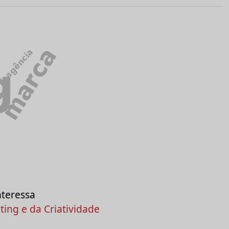
marca
g
agência
nteressa
ing e da Criatividade