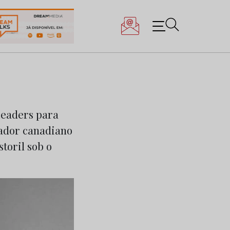
Leaders para
rador canadiano
toril sob o