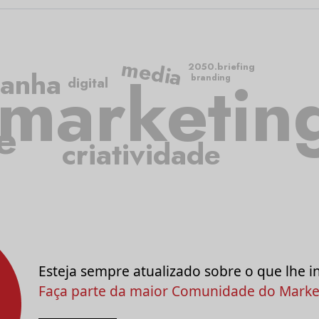
media
2050.briefing
marketin
anha
branding
digital
e
criatividade
Esteja sempre atualizado sobre o que lhe i
Faça parte da maior Comunidade do Market