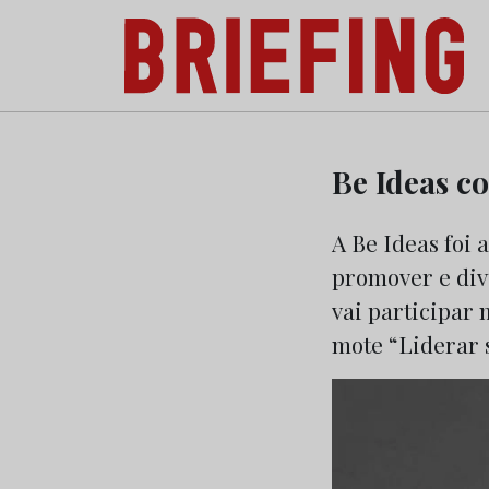
Briefing: Todas as notícias sobre os negóci
Skip
to
Be Ideas c
content
A Be Ideas foi
promover e div
vai participar
mote “Liderar s