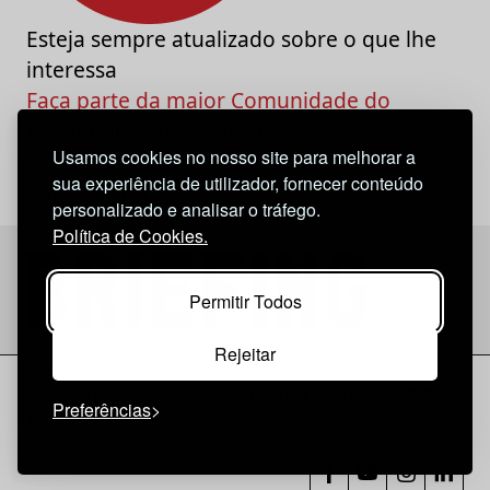
Esteja sempre atualizado sobre o que lhe
interessa
Faça parte da maior Comunidade do
Marketing e da Criatividade
Usamos cookies no nosso site para melhorar a
sua experiência de utilizador, fornecer conteúdo
personalizado e analisar o tráfego.
Política de Cookies.
Permitir Todos
Rejeitar
Considerações Legais
© 2026 Briefing |
O Nosso Estatuto
Preferências
|
Política de Cookies
|
Política de privacidade