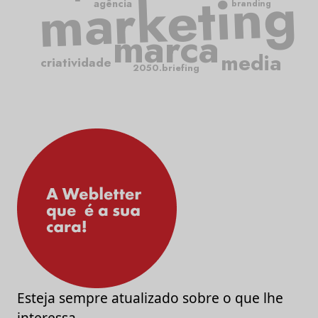
marketing
agência
branding
marca
media
criatividade
2050.briefing
Esteja sempre atualizado sobre o que lhe
interessa