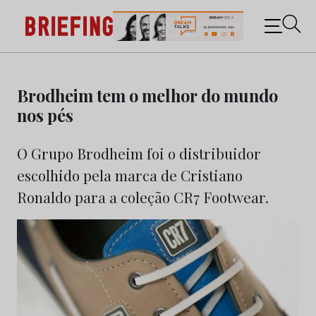
Briefing: Todas as notícias sobre os negócios do
Marketing e da Publicidade
Skip
to
Brodheim tem o melhor do mundo
content
nos pés
O Grupo Brodheim foi o distribuidor
escolhido pela marca de Cristiano
Ronaldo para a coleção CR7 Footwear.