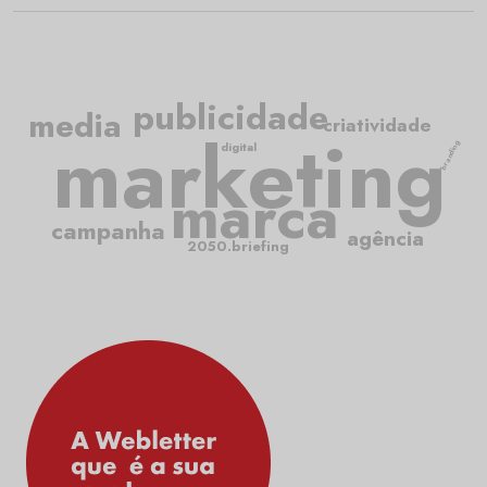
publicidade
media
criatividade
marketing
branding
digital
marca
campanha
agência
2050.briefing