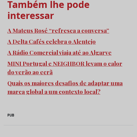
Também lhe pode
interessar
A Mateus Rosé “refresca a conversa”
A Delta Cafés celebra o Alentejo
A Rádio Comercial viaja até ao Algarve
MINI Portugal e NEIGHBOR levam o calor
do verão ao ecrã
Quais os maiores desafios de adaptar uma
marca global a um contexto local?
PUB