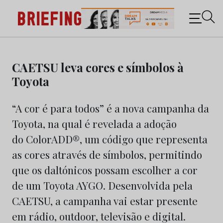
Briefing: Todas as notícias sobre os negócios do
Marketing e da Publicidade
Skip
to
CAETSU leva cores e símbolos à
content
Toyota
“A cor é para todos” é a nova campanha da
Toyota, na qual é revelada a adoção
do ColorADD®, um código que representa
as cores através de símbolos, permitindo
que os daltónicos possam escolher a cor
de um Toyota AYGO. Desenvolvida pela
CAETSU, a campanha vai estar presente
em rádio, outdoor, televisão e digital.