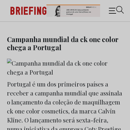
Briefing: Todas as notícias sobre os negócios do
Marketing e da Publicidade
Skip
to
Campanha mundial da ck one color
content
chega a Portugal
Portugal é um dos primeiros países a
receber a campanha mundial que assinala
o lançamento da coleção de maquilhagem
ck one color cosmetics, da marca Calvin
Kline. O lançamento será sexta-feira,
numa iniciativa da empresa Coty Prestige