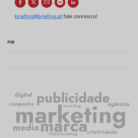
briefing@briefing.pt
fale connosco!
PUB
publicidade
digital
marketing
agência
campanha
branding
marca
media
criatividade
2050.briefing