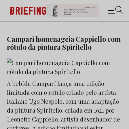
Briefing: Todas as notícias sobre os negócios do
Marketing e da Publicidade
Skip
to
Campari homenageia Cappiello com
content
rótulo da pintura Spiritello
A bebida Campari lança uma edição
limitada com o rótulo criado pelo artista
italiano Ugo Nespolo, com uma adaptação
da pintura Spiritello, criada em 1921 por
Leonetto Cappiello, artista desenhador de
cartazes. A edição limitada vai estar