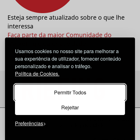
Esteja sempre atualizado sobre o que lhe
interessa
Faça parte da maior Comunidade do
Marketing e da Criatividade
Usamos cookies no nosso site para melhorar a
sua experiência de utilizador, fornecer conteúdo
personalizado e analisar o tráfego.
Política de Cookies.
Permitir Todos
Rejeitar
Considerações Legais
© 2026 Briefing |
O Nosso Estatuto
Preferências
|
Política de Cookies
|
Política de privacidade