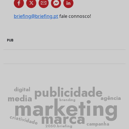
briefing@briefing.pt
fale connosco!
PUB
publicidade
digital
media
marketing
agência
branding
marca
criatividade
campanha
2050.briefing