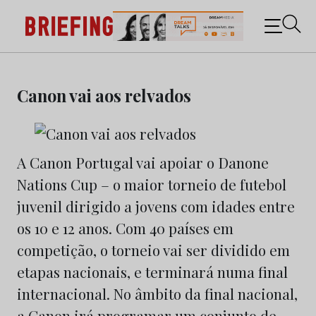
Briefing: Todas as notícias sobre os negócios do
Marketing e da Publicidade
Skip
to
Canon vai aos relvados
content
A Canon Portugal vai apoiar o Danone
Nations Cup – o maior torneio de futebol
juvenil dirigido a jovens com idades entre
os 10 e 12 anos. Com 40 países em
competição, o torneio vai ser dividido em
etapas nacionais, e terminará numa final
internacional. No âmbito da final nacional,
a Canon irá programar um conjunto de