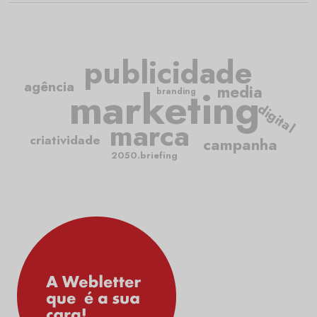
publicidade
agência
marketing
media
branding
digital
marca
criatividade
campanha
2050.briefing