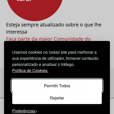
Esteja sempre atualizado sobre o que lhe
interessa
Faça parte da maior Comunidade do
Marketing e da Criatividade
Usamos cookies no nosso site para melhorar a
sua experiência de utilizador, fornecer conteúdo
personalizado e analisar o tráfego.
Política de Cookies.
Permitir Todos
Rejeitar
Considerações Legais
© 2026 Briefing |
O Nosso Estatuto
Preferências
|
Política de Cookies
|
Política de privacidade