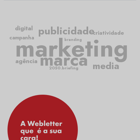
publicidade
digital
criatividade
marketing
campanha
branding
marca
agência
media
2050.briefing