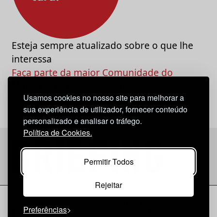
Esteja sempre atualizado sobre o que lhe
interessa
Faça parte da maior Comunidade do
Marketing e da Criatividade
Usamos cookies no nosso site para melhorar a
sua experiência de utilizador, fornecer conteúdo
personalizado e analisar o tráfego.
Política de Cookies.
Permitir Todos
Rejeitar
Considerações Legais
© 2026 Briefing |
O Nosso Estatuto
Preferências
|
Política de Cookies
|
Política de privacidade