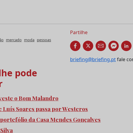
Partilhe
ão
mercado
moda
pessoas
briefing@briefing.pt
fale co
he pode
r
 veste o Bom Malandro
 Luís Soares passa por Westeros
 portefólio da Casa Mendes Gonçalves
 Silva