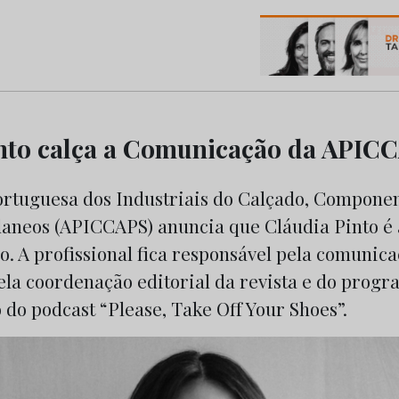
os do Marketing e da Publicidade
nto calça a Comunicação da APIC
ortuguesa dos Industriais do Calçado, Componen
daneos (APICCAPS) anuncia que Cláudia Pinto é 
. A profissional fica responsável pela comunic
pela coordenação editorial da revista e do prog
do podcast “Please, Take Off Your Shoes”.