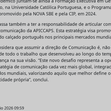
adémico juntam-se ainda a Formação Executiva em Ge
xo, na Universidade Católica Portuguesa, e o Program
promovido pela NOVA SBE e pela CIP, em 2024.
ssa também a ter a responsabilidade de articular co
 comunicação da APICCAPS. Esta estratégia visa promov
o calçado português nos principais mercados mundia
onsidera que assumir a direção de Comunicação é, não
de todo o trabalho que desenvolveu ao longo do te
ança na sua visão. “Este novo desafio representa a o
ratégia de comunicação cada vez mais global, integra
dos mundiais, valorizando aquilo que melhor define o 
idade própria”, conclui.
io 2026 09:59