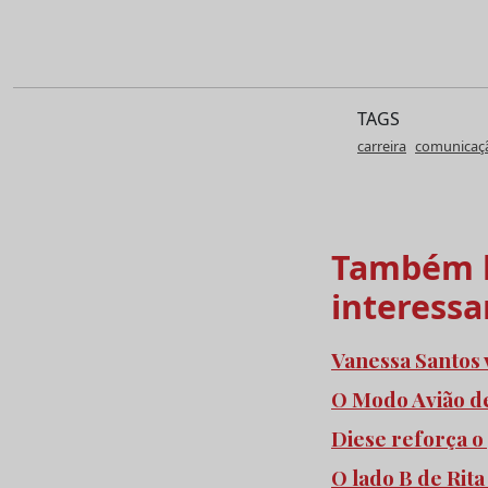
TAGS
carreira
comunicaç
Também l
interessa
Vanessa Santos
O Modo Avião de
Diese reforça o
O lado B de Rita