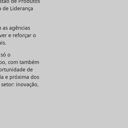
stão de Produtos
a de Liderança
m as agências
er e reforçar o
is.
 só o
mpo, com também
portunidade de
da e próxima dos
setor: inovação,