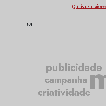
Quais os maiore
PUB
m
publicidade
campanha
criatividade