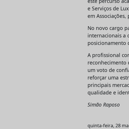
este percurso ac
e Serviços de Lu
em Associações, 
No novo cargo pa
internacionais a
posicionamento d
A profissional c
reconhecimento 
um voto de confi
reforçar uma est
principais merca
qualidade e ident
Simão Raposo
quinta-feira, 28 ma