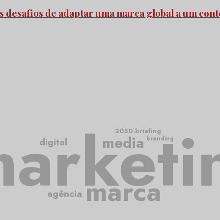
s desafios de adaptar uma marca global a um cont
arketi
2050.briefing
media
branding
digital
marca
agência