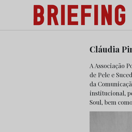
Briefing: Todas as notícias sobre os negóci
Skip
to
Cláudia Pi
content
A Associação P
de Pele e Suce
da Comunicação
institucional, 
Soul, bem como 