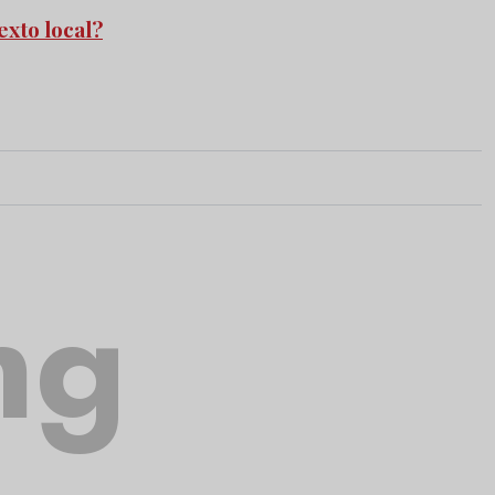
exto local?
ng