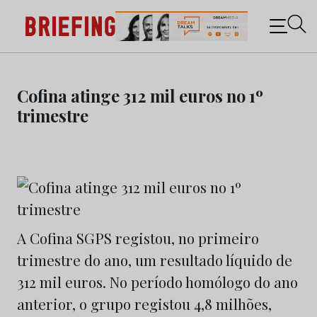
Briefing: Todas as notícias sobre os negócios do
Marketing e da Publicidade
Skip
to
Cofina atinge 312 mil euros no 1º
content
trimestre
A Cofina SGPS registou, no primeiro
trimestre do ano, um resultado líquido de
312 mil euros. No período homólogo do ano
anterior, o grupo registou 4,8 milhões,