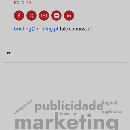
Partilhe
briefing@briefing.pt
fale connosco!
PUB
publicidade
campanha
digital
marketing
agência
branding