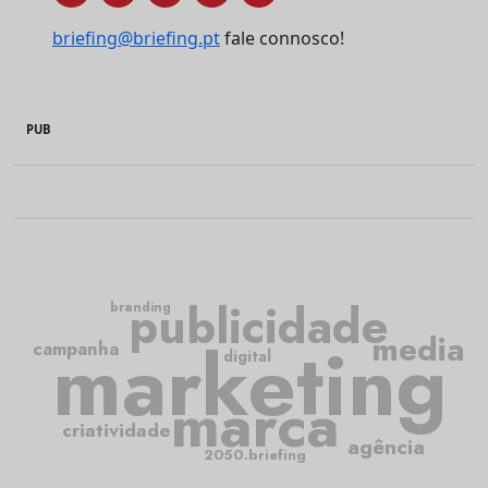
briefing@briefing.pt
fale connosco!
PUB
publicidade
branding
media
marketing
campanha
digital
marca
criatividade
agência
2050.briefing