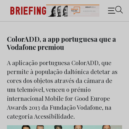
Briefing: Todas as notícias sobre os negócios do
Marketing e da Publicidade
Skip
to
ColorADD, a app portuguesa que a
content
Vodafone premiou
A aplicação portuguesa ColorADD, que
permite à população daltónica detetar as
cores dos objetos através da câmara de
um telemóvel, venceu o prémio
internacional Mobile for Good Europe
Awards 2013 da Fundação Vodafone, na
categoria Acessibilidade.