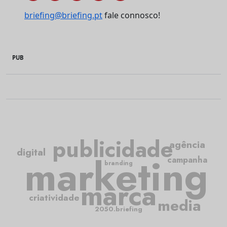
briefing@briefing.pt
fale connosco!
PUB
publicidade
agência
digital
marketing
campanha
branding
marca
criatividade
media
2050.briefing