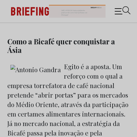
Briefing: Todas as notícias sobre os negócios do
Marketing e da Publicidade
Skip
to
Como a Bicafé quer conquistar a
content
Ásia
Egito é a aposta. Um
reforço com o qual a
empresa torrefatora de café nacional
pretende “abrir portas” para os mercados
do Médio Oriente, através da participação
em certames alimentares internacionais.
Já no mercado nacional, a estratégia da
Bicafé passa pela inovação e pela