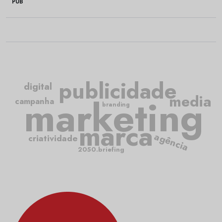
PUB
publicidade
digital
media
marketing
campanha
branding
marca
agência
criatividade
2050.briefing