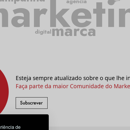
arketi
agência
marca
digital
Esteja sempre atualizado sobre o que lhe i
Faça parte da maior Comunidade do Market
riência de