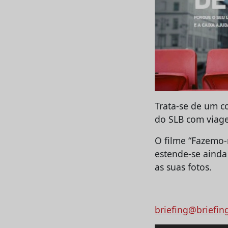
Trata-se de um co
do SLB com viag
O filme “Fazemo-
estende-se ainda 
as suas fotos.
briefing@briefin