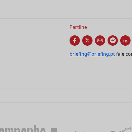
Partilhe
briefing@briefing.pt
fale co
ampanha
brandin