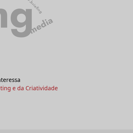
ng
2050.briefing
media
nteressa
ing e da Criatividade