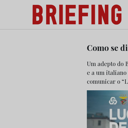
Briefing: Todas as notícias sobre os negóci
Skip
to
Como se di
content
Um adepto do B
e a um italiano
comunicar o “L