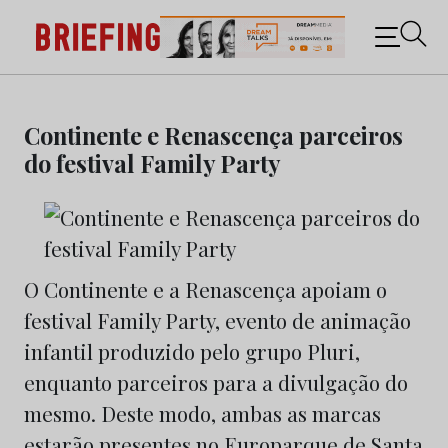
Briefing: Todas as notícias sobre os negócios do
Marketing e da Publicidade
Skip
to
Continente e Renascença parceiros
content
do festival Family Party
O Continente e a Renascença apoiam o
festival Family Party, evento de animação
infantil produzido pelo grupo Pluri,
enquanto parceiros para a divulgação do
mesmo. Deste modo, ambas as marcas
estarão presentes no Europarque de Santa