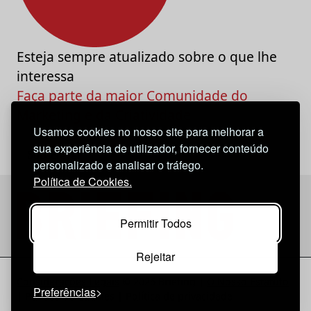
Esteja sempre atualizado sobre o que lhe
interessa
Faça parte da maior Comunidade do
Marketing e da Criatividade
Usamos cookies no nosso site para melhorar a
sua experiência de utilizador, fornecer conteúdo
personalizado e analisar o tráfego.
Política de Cookies.
Permitir Todos
Rejeitar
Considerações Legais
© 2026 Briefing |
O Nosso Estatuto
Preferências
|
Política de Cookies
|
Política de privacidade