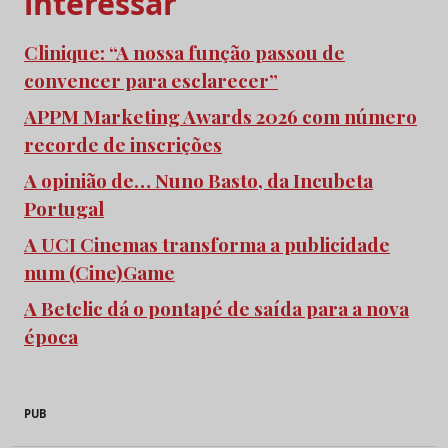
interessar
Clinique: “A nossa função passou de
convencer para esclarecer”
APPM Marketing Awards 2026 com número
recorde de inscrições
A opinião de… Nuno Basto, da Incubeta
Portugal
A UCI Cinemas transforma a publicidade
num (Cine)Game
A Betclic dá o pontapé de saída para a nova
época
PUB