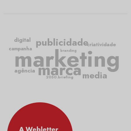
publicidade
digital
criatividade
marketing
campanha
branding
marca
agência
media
2050.briefing