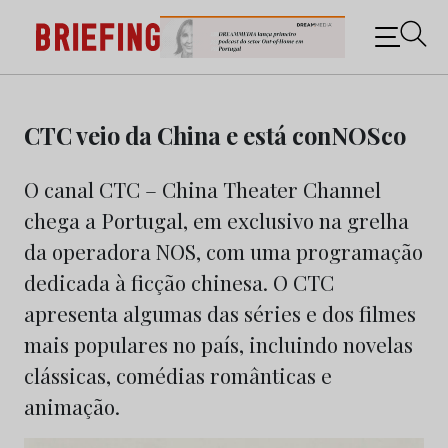
Briefing: Todas as notícias sobre os negócios do
Marketing e da Publicidade
Skip
to
CTC veio da China e está conNOSco
content
O canal CTC – China Theater Channel
chega a Portugal, em exclusivo na grelha
da operadora NOS, com uma programação
dedicada à ficção chinesa. O CTC
apresenta algumas das séries e dos filmes
mais populares no país, incluindo novelas
clássicas, comédias românticas e
animação.