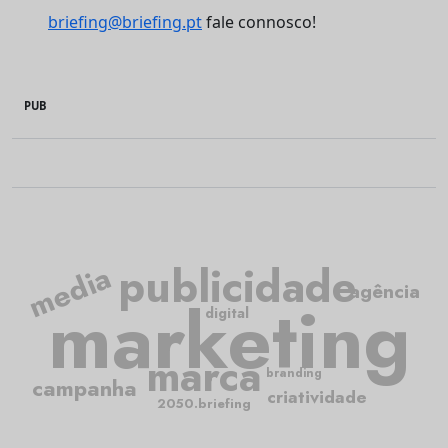
briefing@briefing.pt
fale connosco!
PUB
publicidade
media
agência
marketing
digital
marca
branding
campanha
criatividade
2050.briefing