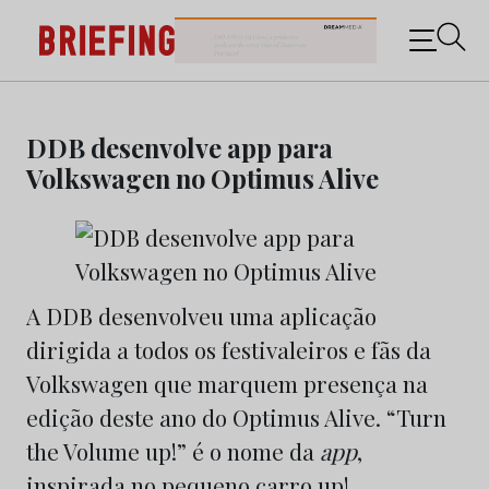
Briefing: Todas as notícias sobre os negócios do
Marketing e da Publicidade
Skip
to
DDB desenvolve app para
content
Volkswagen no Optimus Alive
A DDB desenvolveu uma aplicação
dirigida a todos os festivaleiros e fãs da
Volkswagen que marquem presença na
edição deste ano do Optimus Alive. “Turn
the Volume up!” é o nome da
app
,
inspirada no pequeno carro up!.