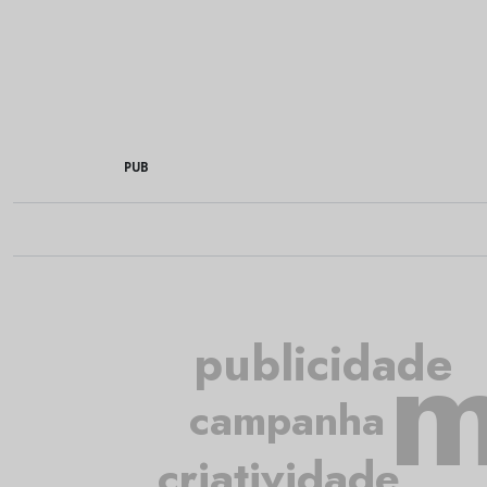
PUB
m
publicidade
campanha
criatividade