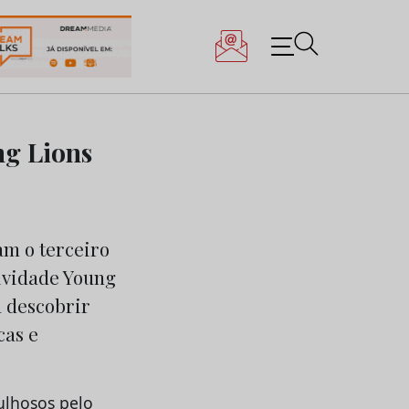
ng Lions
am o terceiro
tividade Young
a descobrir
cas e
gulhosos pelo