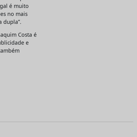
ugal é muito
des no mais
a dupla”.
oaquim Costa é
ublicidade e
é também