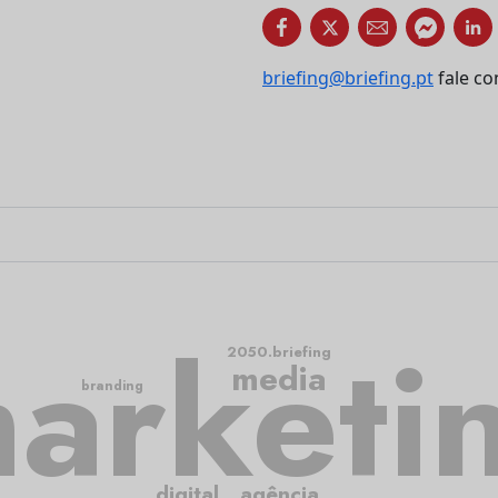
briefing@briefing.pt
fale co
arketi
2050.briefing
media
branding
digital
agência