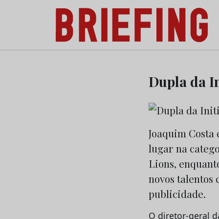
Briefing: Todas as notícias sobre os negóci
Skip
to
Dupla da In
content
Joaquim Costa e
lugar na catego
Lions, enquanto
novos talentos 
publicidade.
O diretor-geral d