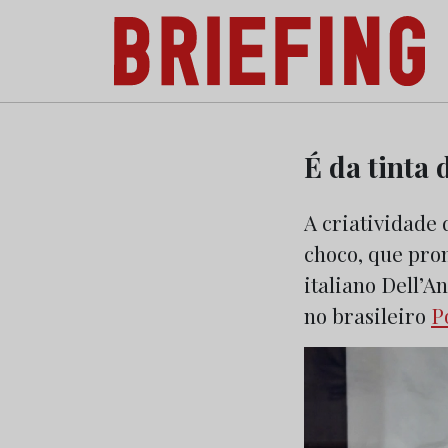
Briefing: Todas as notícias sobre os negóci
Skip
to
É da tinta 
content
A criatividade 
choco, que prom
italiano Dell’A
no brasileiro
P