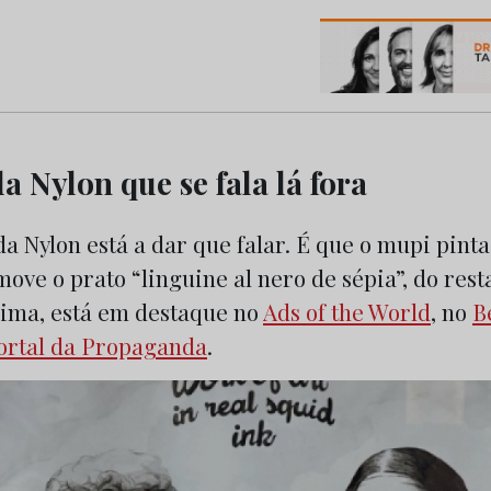
os do Marketing e da Publicidade
da Nylon que se fala lá fora
da Nylon está a dar que falar. É que o mupi pint
ove o prato “linguine al nero de sépia”, do res
nima, está em destaque no
Ads of the World
, no
B
ortal da Propaganda
.