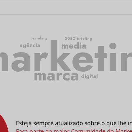
arketi
2050.briefing
branding
media
agência
marca
digital
Esteja sempre atualizado sobre o que lhe i
Faça parte da maior Comunidade do Market