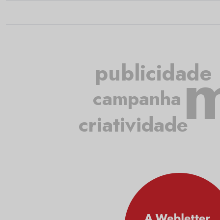
m
publicidade
campanha
criatividade