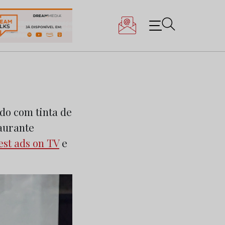
ado com tinta de
taurante
est ads on TV
e