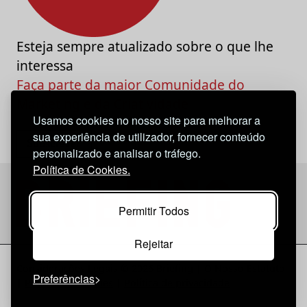
Esteja sempre atualizado sobre o que lhe
interessa
Faça parte da maior Comunidade do
Marketing e da Criatividade
Usamos cookies no nosso site para melhorar a
sua experiência de utilizador, fornecer conteúdo
personalizado e analisar o tráfego.
Política de Cookies.
Permitir Todos
Rejeitar
Considerações Legais
© 2026 Briefing |
O Nosso Estatuto
Preferências
|
Política de Cookies
|
Política de privacidade