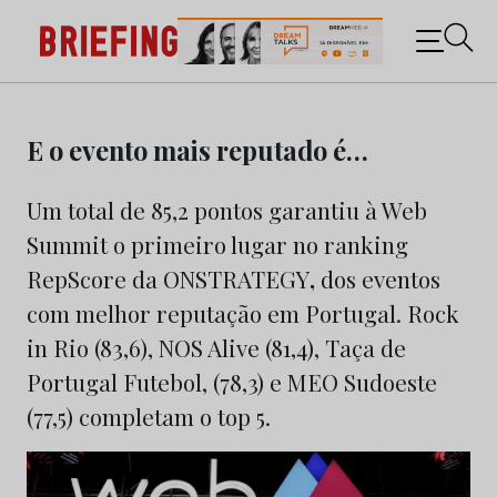
Briefing: Todas as notícias sobre os negócios do
Marketing e da Publicidade
Skip
to
E o evento mais reputado é…
content
Um total de 85,2 pontos garantiu à Web
Summit o primeiro lugar no ranking
RepScore da ONSTRATEGY
,
dos eventos
com melhor reputação em Portugal. Rock
in Rio (83,6), NOS Alive (81,4), Taça de
Portugal Futebol, (78,3) e MEO Sudoeste
(77,5) completam o top 5.