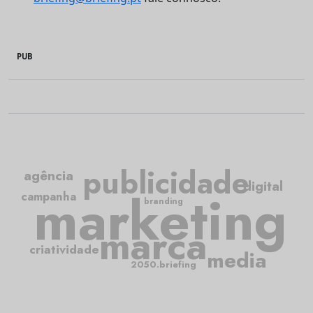
PUB
publicidade
agência
digital
marketing
campanha
branding
marca
criatividade
media
2050.briefing