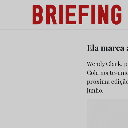
Briefing: Todas as notícias sobre os negóci
Skip
to
Ela marca 
content
Wendy Clark, p
Cola norte-amer
próxima edição 
junho.