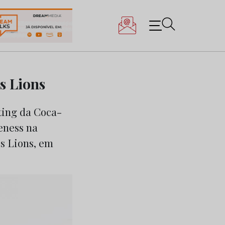
s Lions
ting da Coca-
eness na
es Lions, em