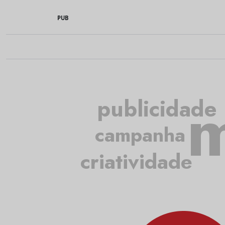
PUB
m
publicidade
campanha
criatividade