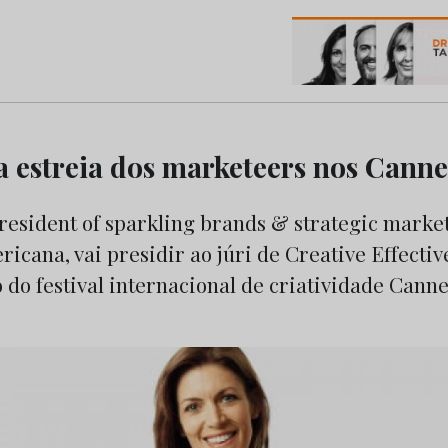
os do Marketing e da Publicidade
a estreia dos marketeers nos Canne
resident of sparkling brands & strategic marke
icana, vai presidir ao júri de Creative Effectiv
do festival internacional de criatividade Cann