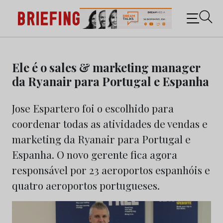
Briefing: Todas as notícias sobre os negócios do
Marketing e da Publicidade
Skip
to
Ele é o sales & marketing manager
content
da Ryanair para Portugal e Espanha
Jose Espartero foi o escolhido para
coordenar todas as atividades de vendas e
marketing da Ryanair para Portugal e
Espanha. O novo gerente fica agora
responsável por 23 aeroportos espanhóis e
quatro aeroportos portugueses.