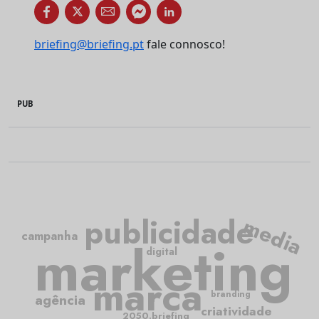
briefing@briefing.pt
fale connosco!
PUB
publicidade
media
campanha
marketing
digital
marca
branding
agência
criatividade
2050.briefing