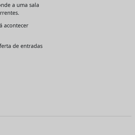
onde a uma sala
rrentes.
rá acontecer
erta de entradas