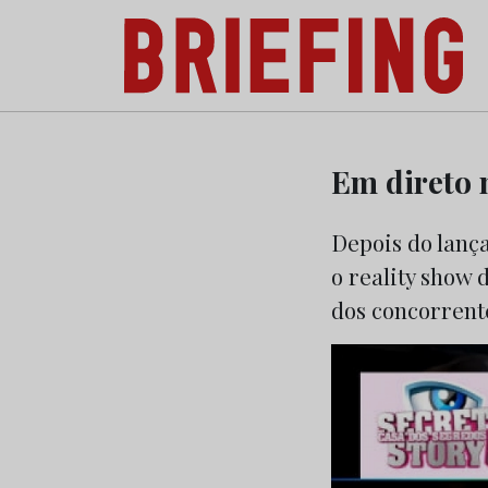
Briefing: Todas as notícias sobre os negóci
Skip
to
Em direto
content
Depois do lanç
o reality show 
dos concorrent