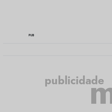
PUB
m
publicidade