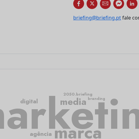
briefing@briefing.pt
fale co
arketi
2050.briefing
media
branding
digital
marca
agência