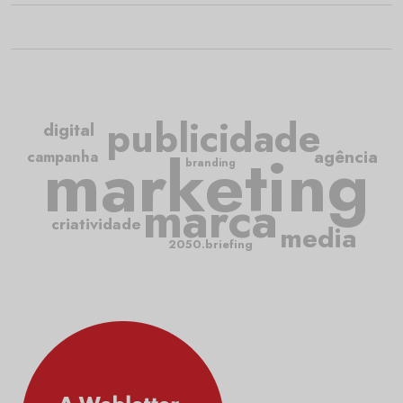
publicidade
digital
marketing
agência
campanha
branding
marca
criatividade
media
2050.briefing