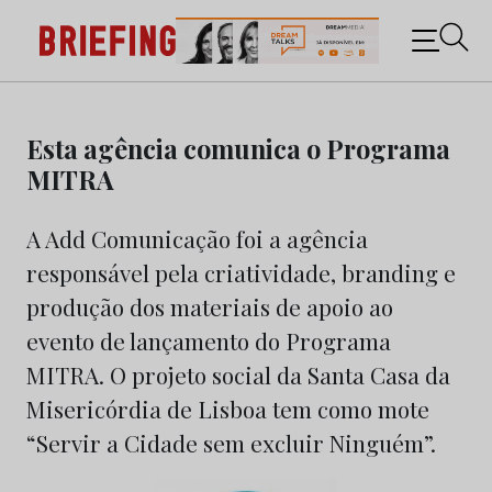
Briefing: Todas as notícias sobre os negócios do
Marketing e da Publicidade
Skip
to
Esta agência comunica o Programa
content
MITRA
A Add Comunicação foi a agência
responsável pela criatividade, branding e
produção dos materiais de apoio ao
evento de lançamento do Programa
MITRA. O projeto social da Santa Casa da
Misericórdia de Lisboa tem como mote
“Servir a Cidade sem excluir Ninguém”.