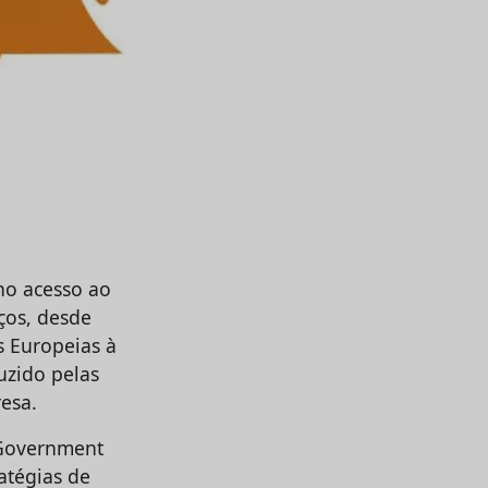
no acesso ao
iços, desde
s Europeias à
uzido pelas
resa.
 Government
atégias de