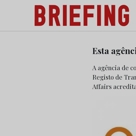
Briefing: Todas as notícias sobre os negóci
Skip
to
Esta agênc
content
A agência de c
Registo de Tra
Affairs acredi