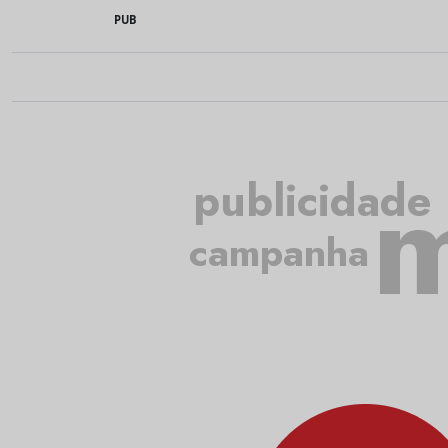
PUB
m
publicidade
campanha