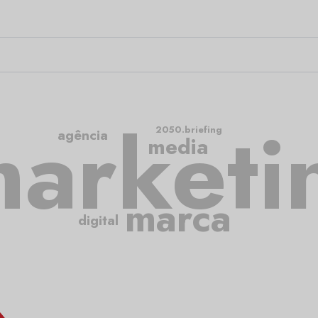
arketi
2050.briefing
agência
media
marca
digital