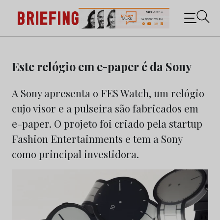
Briefing: Todas as notícias sobre os negócios do
Marketing e da Publicidade
Skip
to
Este relógio em e-paper é da Sony
content
A Sony apresenta o FES Watch, um relógio
cujo visor e a pulseira são fabricados em
e-paper. O projeto foi criado pela startup
Fashion Entertainments e tem a Sony
como principal investidora.