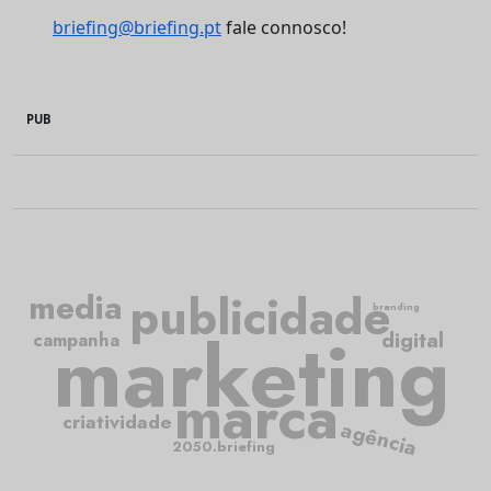
briefing@briefing.pt
fale connosco!
PUB
publicidade
media
branding
marketing
digital
campanha
marca
criatividade
agência
2050.briefing