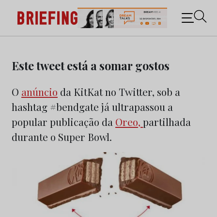
Briefing: Todas as notícias sobre os negócios do
Marketing e da Publicidade
Skip
to
Este tweet está a somar gostos
content
O
anúncio
da KitKat no Twitter, sob a
hashtag #bendgate já ultrapassou a
popular publicação da
Oreo,
partilhada
durante o Super Bowl.