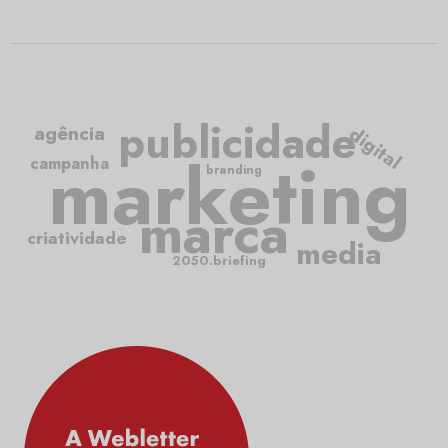
publicidade
agência
digital
marketing
campanha
branding
marca
criatividade
media
2050.briefing