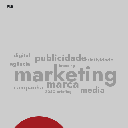
PUB
publicidade
digital
criatividade
marketing
agência
branding
marca
campanha
media
2050.briefing