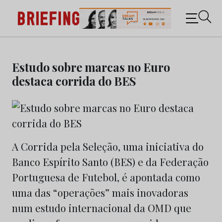
Briefing: Todas as notícias sobre os negócios do
Marketing e da Publicidade
Skip
to
Estudo sobre marcas no Euro
content
destaca corrida do BES
A Corrida pela Seleção, uma iniciativa do
Banco Espírito Santo (BES) e da Federação
Portuguesa de Futebol, é apontada como
uma das “operações” mais inovadoras
num estudo internacional da OMD que