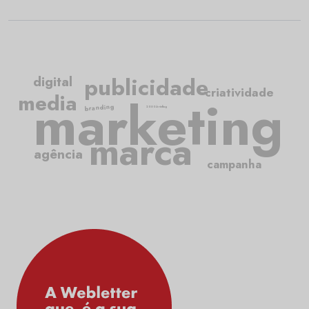
publicidade
digital
criatividade
media
marketing
branding
2050.briefing
marca
agência
campanha