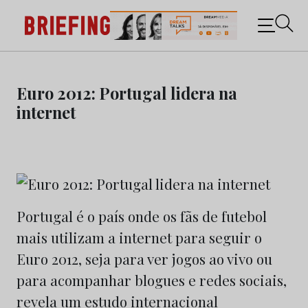
Briefing: Todas as notícias sobre os negócios do
Marketing e da Publicidade
Skip
to
Euro 2012: Portugal lidera na
content
internet
Portugal é o país onde os fãs de futebol
mais utilizam a internet para seguir o
Euro 2012, seja para ver jogos ao vivo ou
para acompanhar blogues e redes sociais,
revela um estudo internacional