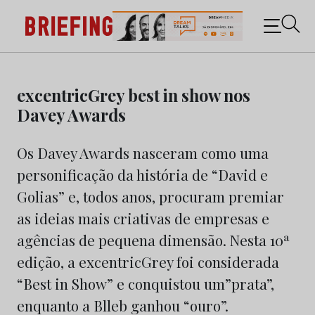
Briefing: Todas as notícias sobre os negócios do
Marketing e da Publicidade
Skip
to
excentricGrey best in show nos
content
Davey Awards
Os Davey Awards nasceram como uma
personificação da história de “David e
Golias” e, todos anos, procuram premiar
as ideias mais criativas de empresas e
agências de pequena dimensão. Nesta 10ª
edição, a excentricGrey foi considerada
“Best in Show” e conquistou um”prata”,
enquanto a Blleb ganhou “ouro”.