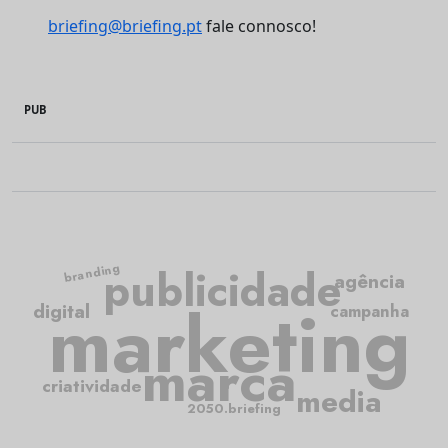
briefing@briefing.pt
fale connosco!
PUB
branding
publicidade
agência
marketing
digital
campanha
marca
criatividade
media
2050.briefing