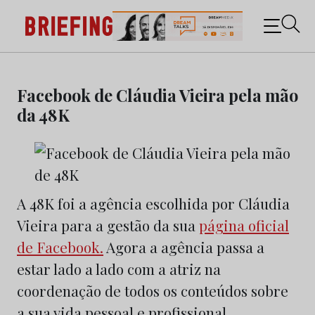
Briefing: Todas as notícias sobre os negócios do
Marketing e da Publicidade
Skip
to
Facebook de Cláudia Vieira pela mão
content
da 48K
A 48K foi a agência escolhida por Cláudia
Vieira para a gestão da sua
página oficial
de Facebook.
Agora a agência passa a
estar lado a lado com a atriz na
coordenação de todos os conteúdos sobre
a sua vida pessoal e profissional.