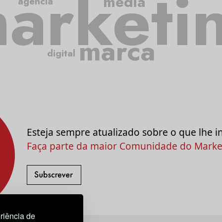
arketi
media
agência
marca
digital
Esteja sempre atualizado sobre o que lhe i
Faça parte da maior Comunidade do Market
riência de