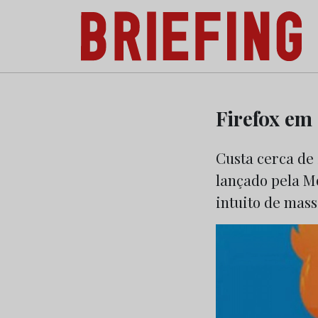
Briefing: Todas as notícias sobre os negóci
Skip
to
Firefox em
content
Custa cerca de
lançado pela M
intuito de massi