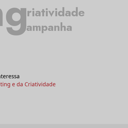
ng
criatividade
campanha
nteressa
ing e da Criatividade