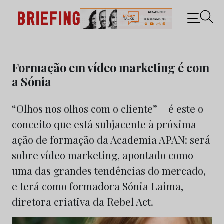
Briefing: Todas as notícias sobre os negócios do
Marketing e da Publicidade
Skip
to
Formação em vídeo marketing é com
content
a Sónia
“Olhos nos olhos com o cliente” – é este o
conceito que está subjacente à próxima
ação de formação da Academia APAN: será
sobre vídeo marketing, apontado como
uma das grandes tendências do mercado,
e terá como formadora Sónia Laima,
diretora criativa da Rebel Act.