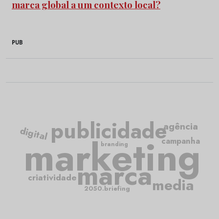
marca global a um contexto local?
PUB
publicidade
agência
digital
marketing
campanha
branding
marca
criatividade
media
2050.briefing