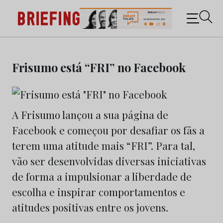
Briefing: Todas as notícias sobre os negócios do
Marketing e da Publicidade
Skip
to
Frisumo está “FRI” no Facebook
content
A Frisumo lançou a sua página de
Facebook e começou por desafiar os fãs a
terem uma atitude mais “FRI”. Para tal,
vão ser desenvolvidas diversas iniciativas
de forma a impulsionar a liberdade de
escolha e inspirar comportamentos e
atitudes positivas entre os jovens.