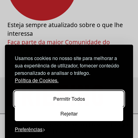
Esteja sempre atualizado sobre o que lhe
interessa
Faça parte da maior Comunidade do
Marketing e da Criatividade
Usamos cookies no nosso site para melhorar a
sua experiência de utilizador, fornecer conteúdo
personalizado e analisar o tráfego.
Política de Cookies.
Permitir Todos
Rejeitar
Considerações Legais
© 2026 Briefing |
O Nosso Estatuto
Preferências
|
Política de Cookies
|
Política de privacidade