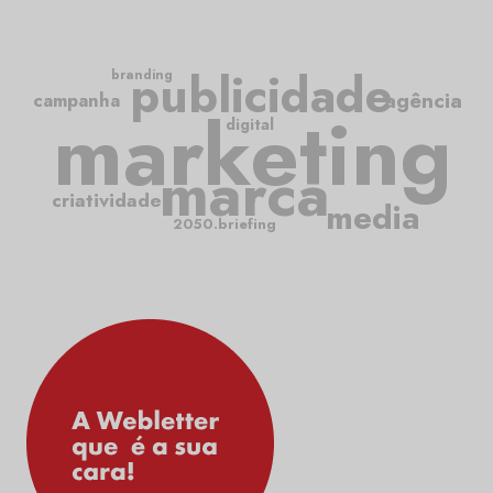
publicidade
branding
agência
campanha
marketing
digital
marca
criatividade
media
2050.briefing