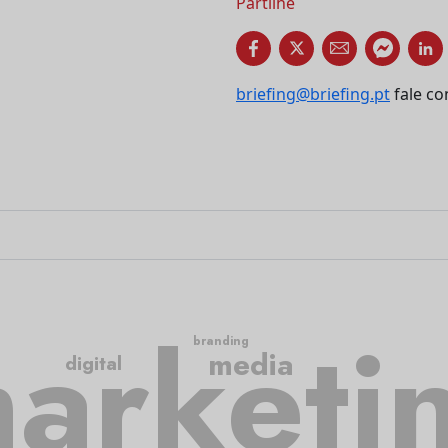
Partilhe
briefing@briefing.pt
fale co
arketi
branding
media
digital