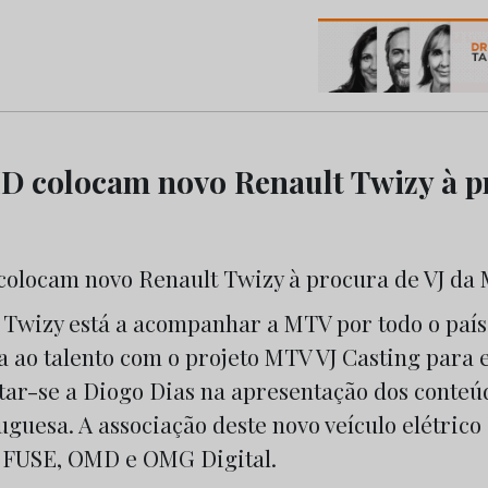
os do Marketing e da Publicidade
 colocam novo Renault Twizy à p
 Twizy está a acompanhar a MTV por todo o paí
a ao talento com o projeto MTV VJ Casting para
ntar-se a Diogo Dias na apresentação dos conteú
guesa. A associação deste novo veículo elétrico
a FUSE, OMD e OMG Digital.