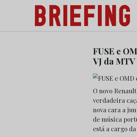
Briefing: Todas as notícias sobre os negóci
Skip
to
FUSE e OMD
content
VJ da MTV
O novo Renault
verdadeira caç
nova cara a ju
de música portu
está a cargo d