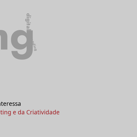
ng
digital
branding
nteressa
ing e da Criatividade