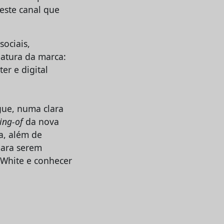
este canal que
sociais,
natura da marca:
er e digital
ue, numa clara
ing-of
da nova
a, além de
para serem
 White e conhecer