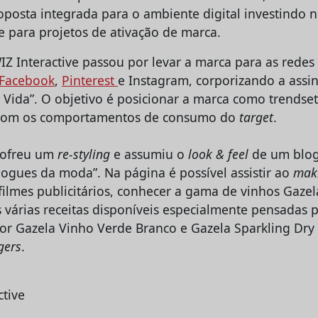
posta integrada para o ambiente digital investindo n
e para projetos de ativação de marca.
IZ Interactive passou por levar a marca para as redes 
Facebook
,
Pinterest
e Instagram, corporizando a assi
Vida”. O objetivo é posicionar a marca como trendsett
a com os comportamentos de consumo do
target
.
sofreu um
re-styling
e assumiu o
look & feel
de um blog
logues da moda”. Na página é possível assistir ao
mak
ilmes publicitários, conhecer a gama de vinhos Gazel
 várias receitas disponíveis especialmente pensadas 
 Gazela Vinho Verde Branco e Gazela Sparkling Dry
gers
.
ctive