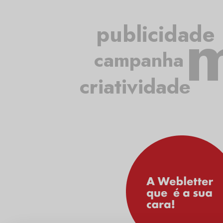
m
publicidade
campanha
criatividade