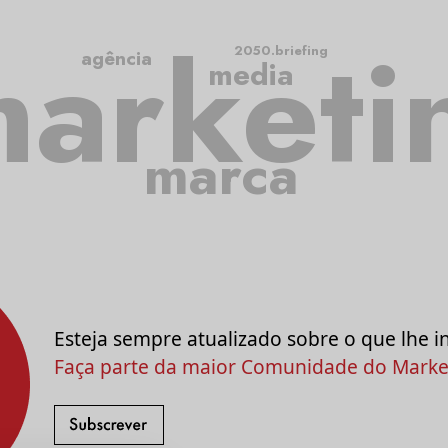
arketi
2050.briefing
agência
media
marca
Esteja sempre atualizado sobre o que lhe i
Faça parte da maior Comunidade do Market