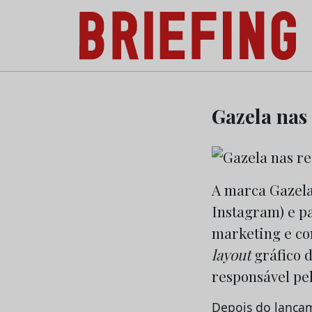
Briefing: Todas as notícias sobre os negóci
Skip
to
Gazela nas
content
A marca Gazela 
Instagram) e pa
marketing e co
layout
gráfico 
responsável pe
Depois do lançam