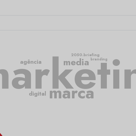
arketi
2050.briefing
media
branding
agência
marca
digital