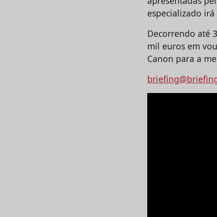
apresentadas pel
especializado irá
Decorrendo até 3
mil euros em vouc
Canon para a mel
briefing@briefin