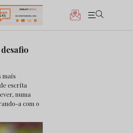
 desafio
s mais
de escrita
crever, numa
trando-a com o