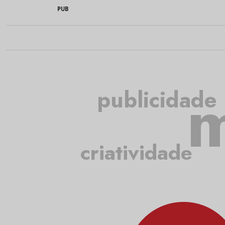
PUB
m
publicidade
criatividade