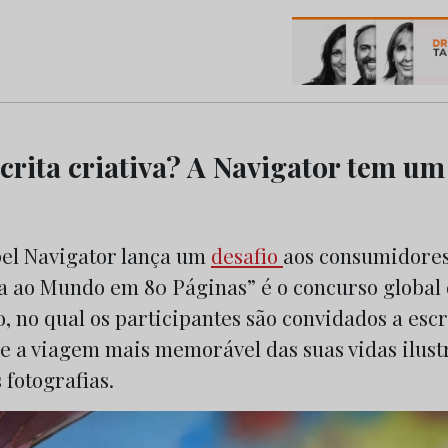
os do Marketing e da Publicidade
crita criativa? A Navigator tem um
el Navigator lança um
desafio
aos consumidore
ta ao Mundo em 80 Páginas” é o concurso global 
o, no qual os participantes são convidados a es
re a viagem mais memorável das suas vidas ilus
fotografias.