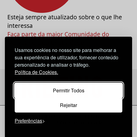
Esteja sempre atualizado sobre o que lhe
interessa
Faça parte da maior Comunidade do
Marketing e da Criatividade
Usamos cookies no nosso site para melhorar a
sua experiência de utilizador, fornecer conteúdo
personalizado e analisar o tráfego.
Política de Cookies.
Permitir Todos
Rejeitar
Considerações Legais
© 2026 Briefing |
O Nosso Estatuto
Preferências
|
Política de Cookies
|
Política de privacidade