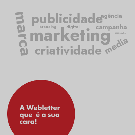
publicidade
marca
agência
marketing
campanha
digital
branding
2050.briefing
media
criatividade