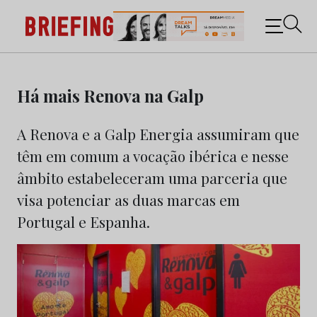
Briefing: Todas as notícias sobre os negócios do
Marketing e da Publicidade
Skip
to
Há mais Renova na Galp
content
A Renova e a Galp Energia assumiram que
têm em comum a vocação ibérica e nesse
âmbito estabeleceram uma parceria que
visa potenciar as duas marcas em
Portugal e Espanha.