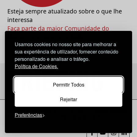
Esteja sempre atualizado sobre o que lhe
interessa
Faça parte da maior Comunidade do
Marketing e da Criatividade
Usamos cookies no nosso site para melhorar a
sua experiência de utilizador, fornecer conteúdo
personalizado e analisar o tráfego.
Política de Cookies.
Permitir Todos
Rejeitar
Considerações Legais
© 2026 Briefing |
O Nosso Estatuto
Preferências
|
Política de Cookies
|
Política de privacidade