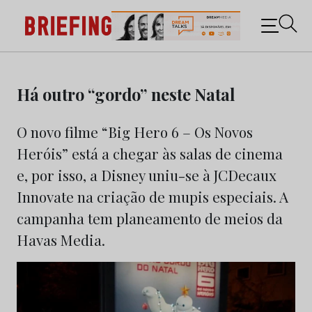
Briefing: Todas as notícias sobre os negócios do
Marketing e da Publicidade
Skip
to
Há outro “gordo” neste Natal
content
O novo filme “Big Hero 6 – Os Novos
Heróis” está a chegar às salas de cinema
e, por isso, a Disney uniu-se à JCDecaux
Innovate na criação de mupis especiais. A
campanha tem planeamento de meios da
Havas Media.