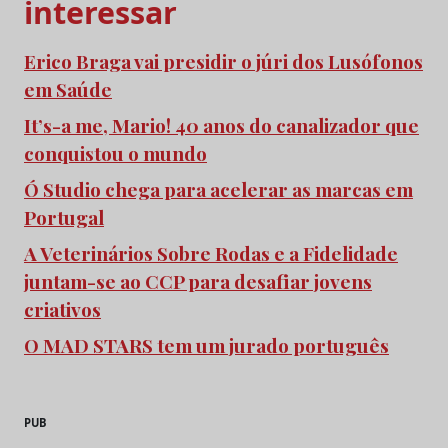
interessar
Erico Braga vai presidir o júri dos Lusófonos
em Saúde
It’s-a me, Mario! 40 anos do canalizador que
conquistou o mundo
Ó Studio chega para acelerar as marcas em
Portugal
A Veterinários Sobre Rodas e a Fidelidade
juntam-se ao CCP para desafiar jovens
criativos
O MAD STARS tem um jurado português
PUB