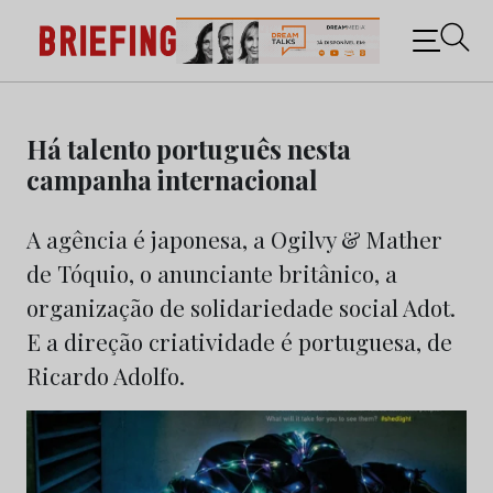
Briefing: Todas as notícias sobre os negócios do
Marketing e da Publicidade
Skip
to
Há talento português nesta
content
campanha internacional
A agência é japonesa, a Ogilvy & Mather
de Tóquio, o anunciante britânico, a
organização de solidariedade social Adot.
E a direção criatividade é portuguesa, de
Ricardo Adolfo.