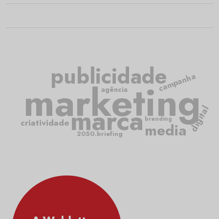
publicidade
campanha
marketing
agência
marca
digital
branding
criatividade
media
2050.briefing